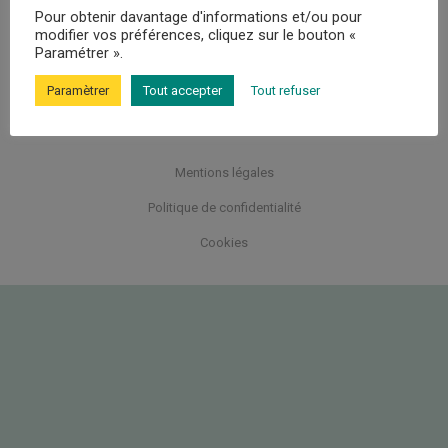
Pour obtenir davantage d'informations et/ou pour
RÔLES
modifier vos préférences, cliquez sur le bouton «
Paramétrer ».
MÉTHANISATION
Paramètrer
Tout accepter
Tout refuser
CONTACT
Mentions légales
Politique de confidentialité
Cookies