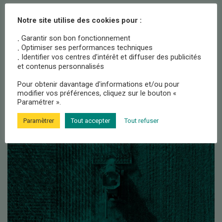
Publié le
17 février 2026
Catégorisé comme
Actualités
Notre site utilise des cookies pour :
Garantir son bon fonctionnement
.
Optimiser ses performances techniques
.
Notre mission
Identifier vos centres d’intérêt et diffuser des publicités
.
et contenus personnalisés
Pour obtenir davantage d'informations et/ou pour
modifier vos préférences, cliquez sur le bouton «
Paramétrer ».
Paramètrer
Tout accepter
Tout refuser